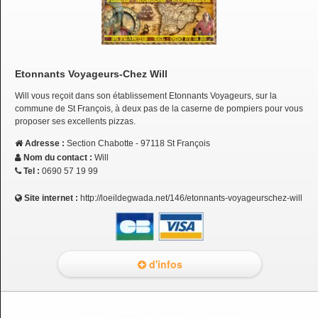
Etonnants Voyageurs-Chez Will
Will vous reçoit dans son établissement Etonnants Voyageurs, sur la
commune de St François, à deux pas de la caserne de pompiers pour vous
proposer ses excellents pizzas.
Adresse :
Section Chabotte - 97118 St François
Nom du contact :
Will
Tel :
0690 57 19 99
Site internet :
http://loeildegwada.net/146/etonnants-voyageurschez-will
d'infos