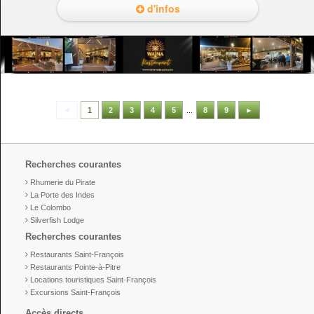
d'infos
◄
1
2
3
4
5
...
8
9
►
Recherches courantes
Rhumerie du Pirate
La Porte des Indes
Le Colombo
Silverfish Lodge
Recherches courantes
Restaurants Saint-François
Restaurants Pointe-à-Pitre
Locations touristiques Saint-François
Excursions Saint-François
Accès directs